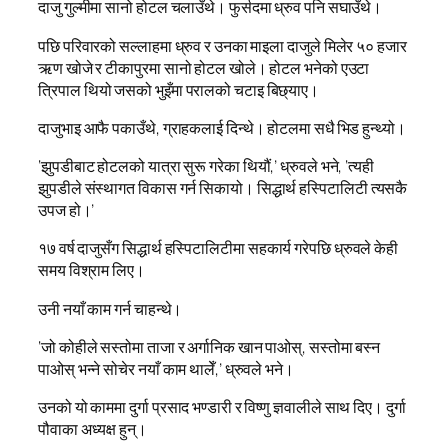
दाजु गुल्मीमा सानो होटल चलाउँथे। फुर्सदमा ध्रुव पनि सघाउँथे।
पछि परिवारको सल्लाहमा ध्रुव र उनका माइला दाजुले मिलेर ५० हजार
ऋण खोजे र टीकापुरमा सानो होटल खोले। होटल भनेको एउटा
त्रिपाल थियो जसको भुइँमा परालको चटाइ बिछ्याए।
दाजुभाइ आफै पकाउँथे, ग्राहकलाई दिन्थे। होटलमा सधै भिड हुन्थ्यो।
‘झुपडीबाट होटलको यात्रा सुरू गरेका थियौं,’ ध्रुवले भने, ‘त्यही
झुपडीले संस्थागत विकास गर्न सिकायो। सिद्धार्थ हस्पिटालिटी त्यसकै
उपज हो।’
१७ वर्ष दाजुसँग सिद्धार्थ हस्पिटालिटीमा सहकार्य गरेपछि ध्रुवले केही
समय विश्राम लिए।
उनी नयाँ काम गर्न चाहन्थे।
‘जो कोहीले सस्तोमा ताजा र अर्गानिक खान पाओस्, सस्तोमा बस्न
पाओस् भन्ने सोचेर नयाँ काम थालेँ,’ ध्रुवले भने।
उनको यो काममा दुर्गा प्रसाद भण्डारी र विष्णु ज्ञवालीले साथ दिए। दुर्गा
पौवाका अध्यक्ष हुन्।