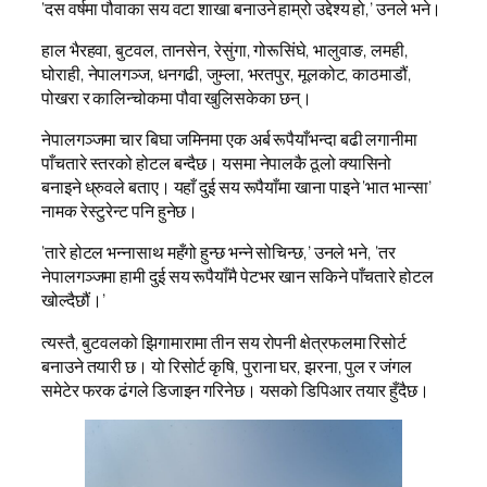
‘दस वर्षमा पौवाका सय वटा शाखा बनाउने हाम्रो उद्देश्य हो,’ उनले भने।
हाल भैरहवा, बुटवल, तानसेन, रेसुंगा, गोरूसिंघे, भालुवाङ, लमही,
घोराही, नेपालगञ्ज, धनगढी, जुम्ला, भरतपुर, मूलकोट, काठमाडौं,
पोखरा र कालिन्चोकमा पौवा खुलिसकेका छन्।
नेपालगञ्जमा चार बिघा जमिनमा एक अर्ब रूपैयाँभन्दा बढी लगानीमा
पाँचतारे स्तरको होटल बन्दैछ। यसमा नेपालकै ठूलो क्यासिनो
बनाइने ध्रुवले बताए। यहाँ दुई सय रूपैयाँमा खाना पाइने ‘भात भान्सा’
नामक रेस्टुरेन्ट पनि हुनेछ।
‘तारे होटल भन्नासाथ महँगो हुन्छ भन्ने सोचिन्छ,’ उनले भने, ‘तर
नेपालगञ्जमा हामी दुई सय रूपैयाँमै पेटभर खान सकिने पाँचतारे होटल
खोल्दैछौं।’
त्यस्तै, बुटवलको झिगामारामा तीन सय रोपनी क्षेत्रफलमा रिसोर्ट
बनाउने तयारी छ। यो रिसोर्ट कृषि, पुराना घर, झरना, पुल र जंगल
समेटेर फरक ढंगले डिजाइन गरिनेछ। यसको डिपिआर तयार हुँदैछ।