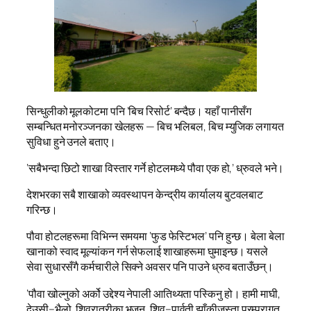
सिन्धुलीको मूलकोटमा पनि ‘बिच रिसोर्ट’ बन्दैछ। यहाँ पानीसँग
सम्बन्धित मनोरञ्जनका खेलहरू — बिच भलिबल, बिच म्युजिक लगायत
सुविधा हुने उनले बताए।
‘सबैभन्दा छिटो शाखा विस्तार गर्ने होटलमध्ये पौवा एक हो,’ ध्रुवले भने।
देशभरका सबै शाखाको व्यवस्थापन केन्द्रीय कार्यालय बुटवलबाट
गरिन्छ।
पौवा होटलहरूमा विभिन्न समयमा ‘फुड फेस्टिभल’ पनि हुन्छ। बेला बेला
खानाको स्वाद मूल्यांकन गर्न सेफलाई शाखाहरूमा घुमाइन्छ। यसले
सेवा सुधारसँगै कर्मचारीले सिक्ने अवसर पनि पाउने ध्रुव बताउँछन्।
‘पौवा खोल्नुको अर्को उद्देश्य नेपाली आतिथ्यता पस्किनु हो। हामी माघी,
देउसी–भैलो, शिवरात्रीका भजन, शिव–पार्वती झाँकीजस्ता परम्परागत