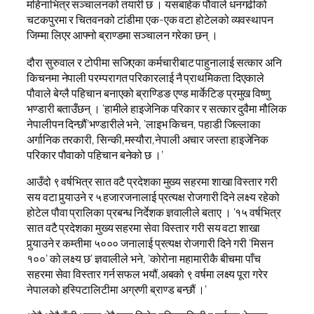
महिनाभित्र सञ्चालनको तयारी छ । यसबाहेक पौवाले धनगढीको
चटकपुरमा र चितवनको टांडीमा एक-एक वटा होटेलको व्यवस्थापन
जिम्मा लिएर आफ्नो ब्राण्डमा सञ्चालन गरेका छन् ।
दौरा सुरुवाल र टोपीमा सजिएका कर्मचारीबाट पाहुनालाई सत्कार अनि
किचनमा नेपाली परम्परागत परिकारलाई नै प्राथमिकता दिएकाले
पौवाले बेग्लै पहिचान बनाएको ब्राण्डिङ एण्ड मार्केटिङ प्रमुख विष्णु
भण्डारी बताउँछन् । ‘हामीले हाइजेनिक परिकार र सत्कार दुवैमा मौलिक
नेपालीपन दिन्छौं’भण्डारीले भने, ‘लाइभ किचन, पहाडी जिल्लाका
अर्गानिक तरकारी, सिन्की,मस्यौरा,नेपाली अचार जस्ता हाइजेनिक
परिकार पौवाको पहिचान बनेको छ ।’
आउँदो ९ वर्षभित्र सात वटै प्रदेशका मुख्य सहरमा शाखा विस्तार गरी
सय वटा पुर्‍याउने र ५ हजारजनालाई प्रत्यक्ष रोजगारी दिने लक्ष्य रहेको
होटेल पौवा प्रालिका प्रबन्ध निर्देशक ज्ञवालीले बताए । ‘१५ वर्षभित्र
सात वटै प्रदेशका मुख्य सहरमा सेवा विस्तार गरी सय वटा शाखा
पुर्‍याउने र कम्तीमा ५००० जनालाई प्रत्यक्ष रोजगारी दिने गरी ‘मिसन
१००’ को लक्ष्य छ’ ज्ञवालीले भने, ‘कोरोना महामारीकै बीचमा पाँच
सहरमा सेवा विस्तार गर्न सफल भयौं,अबको ९ वर्षमा लक्ष्य पूरा गरेर
नेपालको हस्पिटालिटीमा अग्रणी ब्राण्ड बन्छौं ।’