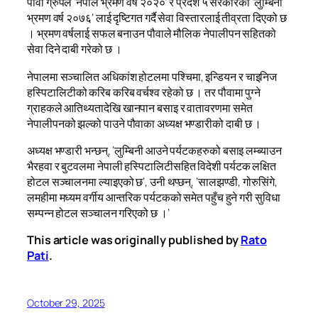
पौवा ग्रुपले ‘नेपाल भ्रमण वर्ष २०२०’ र प्रदेश ५ सरकारको ‘लुम्बिनी
भ्रमण वर्ष २०७६’ लाई दृष्टिगत गर्दै सेवा विस्तारलाई तीव्रता दिएको छ
। भ्रमण वर्षलाई सफल बनाउन पौवाले मौलिक नेपालीपन सहितको
सेवा दिने दाबी गरेको छ ।
नेपालमा सञ्चालित अधिकांश होटलमा पश्चिमा, इन्डियन र चाइनिज
हस्पिटालिटीको करिब करिब वर्चश्व रहेको छ । तर पौवामा पुग्ने
ग्राहकले आतिथ्यतादेखि खानपान बसाइ र वातावरणमा समेत
नेपालीपनको झल्को पाउने पौवाका अध्यक्ष भण्डारीको दाबी छ ।
अध्यक्ष भण्डारी भन्छन्, ‘लुम्बिनी आउने पर्यटकहरुको बसाइ लम्ब्याउन
भैरहवा र बुटवलमा नेपाली हस्पिटालिटीसहित विदेशी पर्यटक लक्षित
होटल सञ्चालनमा ल्याइएको छ’, उनी थप्छन्, ‘सालझण्डी, गोरुसिंगे,
लमहीमा मध्यम वर्गीय आन्तरिक पर्यटकको समेत पहुँच हुने गरी सुविधा
सम्पन्न होटल सञ्चालन गरिएको छ ।’
This article was originally published by
Rato
Pati
.
October 29, 2025