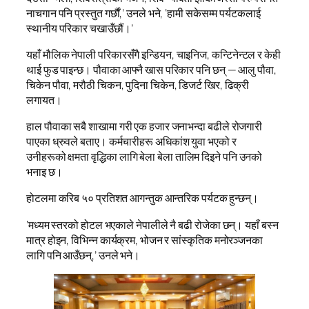
नाचगान पनि प्रस्तुत गर्छौं,’ उनले भने, ‘हामी सकेसम्म पर्यटकलाई
स्थानीय परिकार चखाउँछौं।’
यहाँ मौलिक नेपाली परिकारसँगै इन्डियन, चाइनिज, कन्टिनेन्टल र केही
थाई फुड पाइन्छ। पौवाका आफ्नै खास परिकार पनि छन् — आलु पौवा,
चिकेन पौवा, मरौठी चिकन, पुदिना चिकेन, डिजर्ट खिर, ढिक्री
लगायत।
हाल पौवाका सबै शाखामा गरी एक हजार जनाभन्दा बढीले रोजगारी
पाएका ध्रुवले बताए। कर्मचारीहरू अधिकांश युवा भएको र
उनीहरूको क्षमता वृद्धिका लागि बेला बेला तालिम दिइने पनि उनको
भनाइ छ।
होटलमा करिब ५० प्रतिशत आगन्तुक आन्तरिक पर्यटक हुन्छन्।
‘मध्यम स्तरको होटल भएकाले नेपालीले नै बढी रोजेका छन्। यहाँ बस्न
मात्र होइन, विभिन्न कार्यक्रम, भोजन र सांस्कृतिक मनोरञ्जनका
लागि पनि आउँछन्,’ उनले भने।