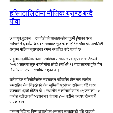
हस्पिटालिटीमा मौलिक ब्राण्ड बन्दै
पौवा
७ फागुन,बुटवल । रुपन्देहीको सालझण्डीमा गुल्मी हुंगाका ध्रुव
न्यौपानेले ६ वर्षअघि ८ वटा रुमबाट सुरु गरेको होटेल पौवा हस्पिटालिटी
क्षेत्रमा मौलिक ब्राण्डका रुपमा स्थापित बन्दै गएको छ ।
पाहुनालाई मौलिक नेपाली आतिथ्य सत्कार र स्वाद पस्कने उद्देश्यले
२०७२ सालमा सुरु भएको पौवा छोटो अवधिमै १३ वटा सहरमा पुगेर चेन
बिजनेसका रुपमा स्थापित भएको छ ।
तारे होटेल र रिसोर्टसमेत सञ्चालन गर्दै करिब तीन सय स्तरीय
रुमसहित सेवा दिइरहेको पौवा लुम्बिनी प्रदेशमा सबैभन्दा धेरै शाखा
सञ्जाल भएको होटेल हो । स्थानीय र कर्मचारीसमेत ४९ जनाको ५०
करोड बढी लगानी भइसकेको पौवामा ४०० बढीले प्रत्यक्ष रोजगारी
पाएका छन् ।
प्रबन्ध निर्देशक विष्णु ज्ञवालीका अनुसार सालझण्डी पछि दाङको