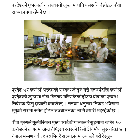
प्रदेशको गृष्मकालीन राजधानी जुम्लामा पनि यसअघि नै होटल पौवा
सञ्चालनमा रहेको छ ।
प्रदेश ५ र कर्णाली प्रदेशको सम्बन्ध जोड्ने गरी गत वर्षदेखि कर्णाली
प्रदेशको जुम्लामा सेवा विस्तार गरिसकेको होटल पौवाका प्रबन्ध
निर्देशक विष्णु ज्ञवाली बताउँछन् । उनका अनुसार निकट भविष्यमा
मुगुको रारामा समेत होटल सञ्चालनका लागि तयारी भइरहेको छ ।
पौवा ग्रुपले गुल्मीस्थित मुख्य पयर्टकीय स्थल रेसुङ्गामा करिब १०
करोडको लागतमा अन्तर्राष्ट्रिय स्तरको रिसोर्ट निर्माण सुरु गरेको छ ।
नेपाल भ्रमण वर्ष २०२० भित्रै सञ्चालनमा ल्याउने गरी रेसुङ्गा