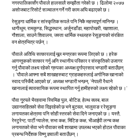
नगरपालिकासँग पौवाले हालसालै सम्झौता गरेको छ । ढिलोमा २०७७
असोजबाट रिसोर्ट सञ्चालन गर्ने गरी काम अघि बढाएको छ ।
रेसुङ्गा धार्मिक र सांस्कृतिक रूपले पनि निकै महत्त्वपूर्ण मानिन्छ ।
धागीथुम, रामकुण्ड, सिद्धस्थान, अर्जुनडाँडा, महापोखरी, यज्ञशाला,
गौशाला, साउने शिवालय, जस्ता धार्मिक स्थलहरु रेसुङ्गाको संरक्षित
वन क्षेत्रभित्र पर्छन् ।
पौवाले अतिथि सत्कारलाई मूल मन्त्रका रूपमा लिएको छ । हरेक
आगन्तुकको सत्कार गर्नु अनि स्थानीय परिकार र संस्कृतिको उजागर
गर्नु पौवाको लक्ष्य रहेको ग्रुपका अध्यक्ष दुर्गाप्रसाद भण्डारी बताउँछन्
। ‘पौवाले आफ्ना सबै शाखाहरुबाट ग्राहकहरुलाई अर्गानिक खानाको
स्वाद पस्किँदै आएको छ’, अध्यक्ष भण्डारी भन्छन्, ‘नेपाली रैथाने
खानालाई व्यावसायिक रूपमा स्थापित गर्नु हामीहरुको लक्ष्य रहेको छ ।’
पौवा गु्रपले भैरहवामा स्विमिङ पुल, बोटिङ, हेल्थ क्लब, बाल
उद्यानसहितको सेवा दिइरहेको छ भने बुटवल, भालुवाङ र रेसुङ्गा
लगायतका क्षेत्रमा पनि सोही स्तरको सेवा दिने जनाएको छ । यस्तै,
रेस्टुरेन्ट, पार्टी प्यालेस, सभा कक्ष, मिटिङ कक्ष, भीआईपी लन्च कक्ष
लगायतको सेवा भने पौवाका सबै शाखामा उपलब्ध भएको होटल पौवाका
प्रबन्ध निर्देशक विष्णु ज्ञवाली बताउँछन् ।