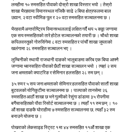
लमहीमा १० रुमसहित पौवाको दोस्रो शाखा विस्तार भयो । तेस्रो
शाखा भैरहवामा विमानस्थल नजिकै साढे २ बिघा क्षेत्रफलमा बाल
उद्यान, २ वटा स्वीमिङ पुल र २० वटा रुमसहित सञ्चालनमा छ ।
भैरहवामै अन्तर्राष्ट्रिय विमानस्थललाई लक्षित गर्दै थप ५ कठ्ठा जग्गामा
एक सय रुमसहितको तारे होटेल सञ्चालनको तयारी छ । चौथो शाखा
कपिलवस्तुको गोरुसिंगेमा ८ वटा रुमसहित र पांचौं शाखा जुम्लाको
खलंगामा २८ रुमसहित सञ्चालन भए ।
लुम्बिनीको स्थायी राजधानी दाङको भालुबाङमा करिब एक बिघा आफ्नै
जग्गामा भवनसहित पौवाको छैठौं शाखा सञ्चालन भयो । त्यहां २ सय
जना क्षमताको क्याटरिङ र सेमिनार हलसहित २८ रुम छन् ।
३५ रुम र ५ सय जना क्षमताको सेमिनार हलसहित पौवाको सातौं शाखा
बुटवलको योगिकुटीमा सञ्चालनमा छ । पाल्पाको तानसेमा २६
रुमसहित आठौं शाखा छ भने गुल्मीको रेसुंगा डांडामा ३५ रोपनीमा
बगैंचासहितको पौवा रिसोर्ट सञ्चालनमा छ । त्यहाँ ११ रुम छन् । १०
औं शाखा दाङकै घोराहीमा ७ रुमसहित सञ्चालनमा छ, त्यहाँ ३२ रुम
बनाउने योजना छ ।
पोखराको लेकसाइड स्ट्रिट १ मा ४४ रुमसहित ११औं शाखा एक