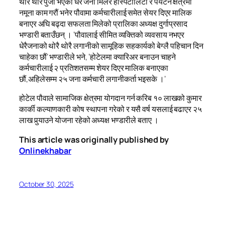
थोरै थोरै पुँजी भएका धेरै जना मिलेर हस्पिटालिटी र पर्यटन क्षेत्रमा
नमूना काम गरौं भनेर पौवामा कर्मचारीलाई समेत सेयर दिएर मालिक
बनाएर अघि बढ्दा सफलता मिलेको प्रालिका अध्यक्ष दुर्गाप्रसाद
भण्डारी बताउँछन् । ‘पौवालाई सीमित व्यक्तिको व्यवसाय नभएर
धेरैजनाको थोरै थोरै लगानीको सामूहिक सहकार्यको बेग्लै पहिचान दिन
चाहेका छौं’ भण्डारीले भने, ‘होटेलमा क्यारिअर बनाउन चाहने
कर्मचारीलाई २ प्रतिशतसम्म शेयर दिएर मालिक बनाएका
छौं,अहिलेसम्म २५ जना कर्मचारी लगानीकर्ता भइसके ।’
होटेल पौवाले सामाजिक क्षेत्रमा योगदान गर्न करिब १० लाखको कुमार
कार्की कल्याणकारी कोष स्थापना गरेको र यसै वर्ष यसलाई बढाएर २५
लाख पुर्‍याउने योजना रहेको अध्यक्ष भण्डारीले बताए ।
This article was originally published by
Onlinekhabar
October 30, 2025