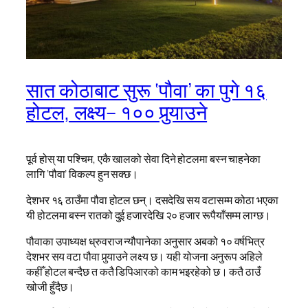
सात कोठाबाट सुरू ‘पौवा’ का पुगे १६
होटल, लक्ष्य– १०० पुर्‍याउने
पूर्व होस् या पश्चिम, एकै खालको सेवा दिने होटलमा बस्न चाहनेका
लागि ‘पौवा’ विकल्प हुन सक्छ।
देशभर १६ ठाउँमा पौवा होटल छन्। दसदेखि सय वटासम्म कोठा भएका
यी होटलमा बस्न रातको दुई हजारदेखि २० हजार रूपैयाँसम्म लाग्छ।
पौवाका उपाध्यक्ष ध्रुवराज न्यौपानेका अनुसार अबको १० वर्षभित्र
देशभर सय वटा पौवा पुर्‍याउने लक्ष्य छ। यही योजना अनुरूप अहिले
कहीँ होटल बन्दैछ त कतै डिपिआरको काम भइरहेको छ। कतै ठाउँ
खोजी हुँदैछ।